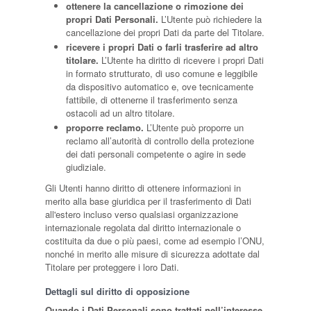
ottenere la cancellazione o rimozione dei
propri Dati Personali.
L’Utente può richiedere la
cancellazione dei propri Dati da parte del Titolare.
ricevere i propri Dati o farli trasferire ad altro
titolare.
L’Utente ha diritto di ricevere i propri Dati
in formato strutturato, di uso comune e leggibile
da dispositivo automatico e, ove tecnicamente
fattibile, di ottenerne il trasferimento senza
ostacoli ad un altro titolare.
proporre reclamo.
L’Utente può proporre un
reclamo all’autorità di controllo della protezione
dei dati personali competente o agire in sede
giudiziale.
Gli Utenti hanno diritto di ottenere informazioni in
merito alla base giuridica per il trasferimento di Dati
all'estero incluso verso qualsiasi organizzazione
internazionale regolata dal diritto internazionale o
costituita da due o più paesi, come ad esempio l’ONU,
nonché in merito alle misure di sicurezza adottate dal
Titolare per proteggere i loro Dati.
Dettagli sul diritto di opposizione
Quando i Dati Personali sono trattati nell’interesse